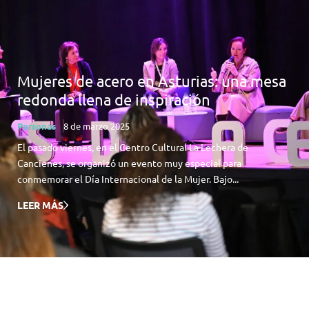
Mujeres de acero en Asturias: una mesa
redonda llena de inspiración
Personas
8 de marzo 2025
El pasado viernes, en el Centro Cultural La Lechera de
Cancienes, se organizó un evento muy especial para
conmemorar el Día Internacional de la Mujer. Bajo...
LEER MÁS
Mujeres de acero en
Asturias: una mesa